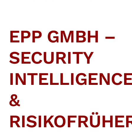
English
SUCHE
EPP GMBH –
NACH:
SECURITY
INTELLIGENC
&
RISIKOFRÜH