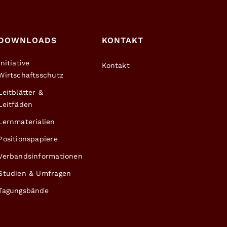
DOWNLOADS
KONTAKT
Initiative
Kontakt
Wirtschaftsschutz
Leitblätter &
Leitfäden
Lernmaterialien
Positionspapiere
Verbandsinformationen
Studien & Umfragen
Tagungsbände