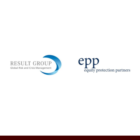
Fördermitglied:
epp GmbH –
Fördermitglied:
Security
Fresenius
Intelligence &
Risikofrüherkennung