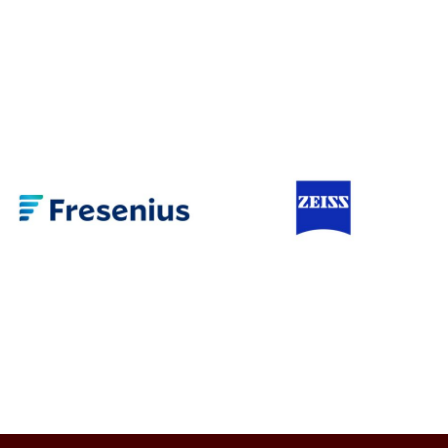
Fördermitglied:
Fördermitglied:
Signum
Carl Zeiss
Consulting GmbH
/ Marke DISA