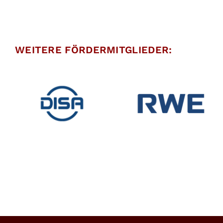
WEITERE FÖRDERMITGLIEDER:
Fördermitglied:
Fördermitglied:
Result Group
H
RWE
GmbH